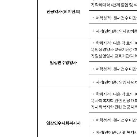
2)
약학대학
4
년제 졸업 및 
전공약사
(
레지던트
)
‧
어학성적
:
원서접수 마감
‧
자격
(
면허
)
증
:
약사면허증
‧
학위자격
:
다음 각 호의
1
1)
임상영양사 교육기관
(
대
2)
임상영양사 교육기관
(
대
임상연수영양사
‧
어학성적
:
원서접수 마감
‧
자격
(
면허
)
증
:
영양사 면
‧
학위자격
:
다음 각 호의
1
1)
사회복지학 관련 전공 대
2)
사회복지학 관련 전공 대
‧
어학성적
:
원서접수 마감
임상연수사회복지사
‧
자격
(
면허
)
증
:
사회복지