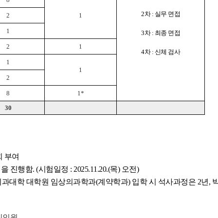
2차 : 실무 면접
2
1
1
3차 : 최종 면접
2
1
4차 : 신체 검사
1
1
2
8
1*
30
회 부여
험을
진행함. (시험일정 : 2025.11.20.(목) 오전)
의과대학 대학원 임
상의과학과(계약학과) 입학 시 석
사
과정은 2년, 
집인원