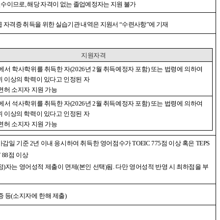
필수이므로
,
해당 자격이 없는 졸업예정자는 지원 불가
급 자격증 취득을 위한 실습기관 내역은 지원서
“
수련사항
”
에 기재
지원자격
에서 학사학위를 취득한 자
(2026
년
2
월 취득예정자 포함
)
또는 법령에 의하여
 이상의 학력이 있다고 인정된 자
면허 소지자 지원 가능
에서 석사학위를 취득한 자
(2026
년
2
월 취득예정자 포함
)
또는 법령에 의하여
 이상의 학력이 있다고 인정된 자
면허 소지자 지원 가능
마감일 기준
2
년 이내 응시하여 취득한 영어점수가
TOEIC 775
점 이상 혹은
TEPS
 88
점 이상
정
)
자는 영어성적 제출이 면제
(
본인 선택
)
됨
.
다만 영어성적 반영 시 최하점을 부
증 등
(
소지자에 한해 제출
)