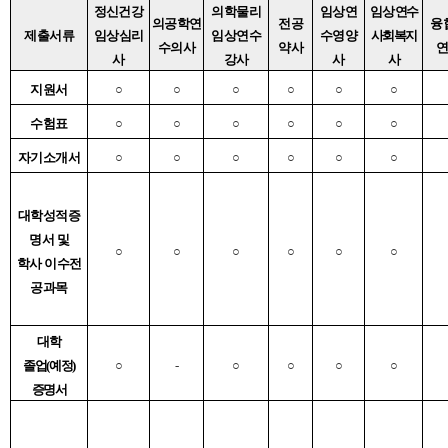
정신건강
의학물리
임상
연
임상
연수
의공학
연
전공
융
제출서류
임상
심리
임상연수
수
영양
사회
복지
수
의사
약사
사
강사
사
사
지원서
○
○
○
○
○
○
수험표
○
○
○
○
○
○
자기소개서
○
○
○
○
○
○
대학
성적증
명서 및
○
○
○
○
○
○
학사 이수전
공
과목
대학
졸업
(
예정
)
○
-
○
○
○
○
증명서