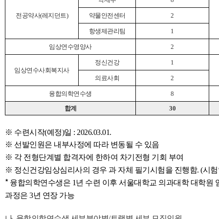
전공약사(레지던트)
약물안전센터
2
항생제관리팀
1
임상연수영양사
2
정신건강
1
임상연수사회복지사
의료사회
2
융합의학연수생
8
합계
30
※ 수련시작(예정)일 : 2026.03.01.
※ 선발인원은 내부사정에 따라 변동될 수 있음
※ 각 전형단계별 합격자에 한하여 차기전형 기회 부여
※ 정신건강임상심리사의 경우 과 자체 필기시험을
진행함. (시험일정
*
융합의학연수생은 1년 수련 이후 서울
대학교 의과대학 대학원 
과정은 3년 연장 가능
나. 융합의학연수생 세부분야별/트랙별 세부 모집인원