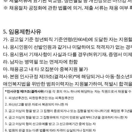
※
제출서류에 표기된 학교명
,
생년월일 등 개인정보는 마스킹 
※
채용절차 공정화에 관한 법률에 의거
,
제출 서류는 채용 여부
5. 임용제한사유
가. 공고일 기준 정년퇴직 기준연령(만60세)에 도달한 자는 지원할
나. 응시인원이 선발인원과 같거나 미달하여도 적격자가 없는 경우
다. 응시원서 기재사항이 사실과 다를 경우(허위기재, 증명서 미제
라. 남자는 병역필 또는 면제자에 한함
마. 채용공고 내 타 모집분야 중복지원 불가
바. 본원 인사규정 제19조(결격사유)*에 해당되거나 아동·청소년의
애인복지법을 위반한 범죄이력자는 지원불가하며, 적발시 합격을
*
인사규정 제
19
조
(
결격사유
)
다음 각 호의 어느 하나에 해당하는 자는 직원으로서 채용될 수
1.
피성년후견인
,
피한정후견인 또는 피특정후견인
2.
파산선고를 받은 자로서 복권되지 아니한 자
3.
금고 이상의 형을 받고 그 집행이 종료되거나 또는 집행을 받지 아니하기로 확정된 후
5
년을
4.
금고 이상의 형을 받고 그 집행유예의 기간이 만료된 날로부터
2
년을 경과하지 아니한 자
5.
금고 이상의 형의 선고유예를 받고 그 선고유예기간 중에 있는 자
6.
법원의 판결 또는 다른 법률에 따라 자격이 상실되거나 정지된 자