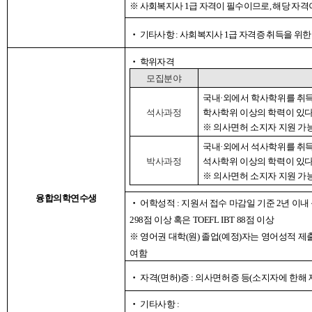
※
사회복지사
1
급 자격이 필수이므로
,
해당 자격
‧
기타사항
:
사회복지사
1
급 자격증 취득을 위
‧
학위자격
모집분야
국내
·
외에서 학사학위를 취득
석사과정
학사학위 이상의 학력이 있다
※
의사면허 소지자 지원 가
국내
·
외에서 석사학위를 취득
박사과정
석사학위 이상의 학력이 있다
※
의사면허 소지자 지원 가
융합의학연수생
‧
어학성적
:
지원서 접수 마감일 기준
2
년 이내
298
점 이상 혹은
TOEFL IBT 88
점 이상
※
영어권 대학
(
원
)
졸업
(
예정
)
자는 영어성적 제
여함
‧
자격
(
면허
)
증
:
의사면허증 등
(
소지자에 한해 
‧
기타사항
: