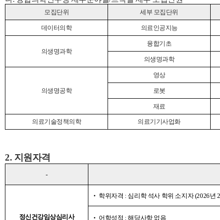
모집단위
세부 모집단위
데이터의학
의료인공지능
융합기초
의생명과학
의생명과학
영상
의생명공학
로봇
재료
의료기술정책의학
의료기기사업화
2. 지원자격
-
‧
학위자격
:
심리학 석사 학위 소지자
(2026
년
정신건강임상심리사
‧
어학성적
:
해당사항 없음