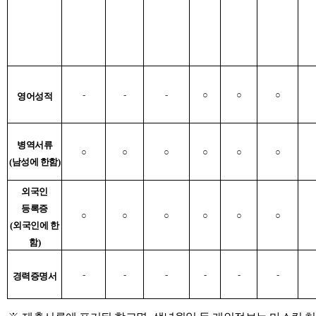
-
-
-
○
○
○
영어성적
병역서류
○
○
○
○
○
○
(
남성에 한함
)
외국인
등록증
○
○
○
○
○
○
(
외국인에 한
함
)
-
-
-
-
-
-
경력증명서