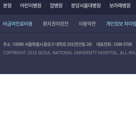
본원
어린이병원
암병원
분당서울대병원
보라매병원
비급여진료비용
환자권리장전
이용약관
개인정보 처리
주소 : 03080 서울특별시 종로구 대학로 101(연건동 28)
대표전화 :
1588-5700
COPYRIGHT 2010 SEOUL NATIONAL UNIVERSITY HOSPITAL. ALL RI