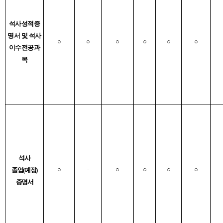
석사
성적증
명서 및 석사
○
○
○
○
○
○
이수전공
과
목
석사
○
-
○
○
○
○
졸업
(
예정
)
증명서