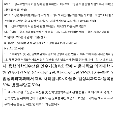
6
의
2.
「
성폭력범죄의 처벌 등에 관한 특례법
」
제
2
조에 규정된 죄를 범한 사람으로서
100
만
사람
(20.6.15.
신설
)
6
의
3.
미성년자에 대한 다음 각 목의 어느 하나에 해당하는 죄를 저질러 파면ㆍ해임되거나 형 
유예를 선고받은 후 그 집행유예기간이 경과한 사람을 포함한다
)(20.6.15.
신설
)
가
.
「
성폭력범죄의 처벌 등에 관한 특례법
」
제
2
조에 따른 성폭력범죄
나
.
「
아동ㆍ청소년의 성보호에 관한 법률
」
제
2
조제
2
호에 따른 아동ㆍ청소년대상 성범죄
7.
병역의무자로서 병역기피를 한 자
8.
징계처분에 의하여 해임된 자로서
5
년이 경과하지 아니한 자
9. (17.1.20.
삭제
)
10.
「
부패방지 및 국민권익위원회의 설치와 운영에 관한 법률
」
제
82
조에 따른 비위면직자 
11.
채용 관련 부정합격자로서 면직 처분을 받은 날로부터
5
년을 경과하지 아니한 자
(18.6.1.
사. 융합의학연수생은 연수기간(1년) 중에 서울대학교 의과대학 
해 연수기간 연장(석사과정 2년, 박사과정 3년 연장)이 가능하며
임상의과학과에서 제적 처리됩니다. 아울러, 임상의과학과 등록
50%, 병원부담금 50%)
*
‘
계약학과
’
란
「
산업교육진흥 및 산학연협력촉진에 관한 법률
」
에 의거하여 국가
,
능력 향상을 위하여 경비의 일부 또는 전부를 부담하면서 교육을 의뢰하는 재교육 프
무하시는 분들만 지원 및 재학이 가능합니다
.