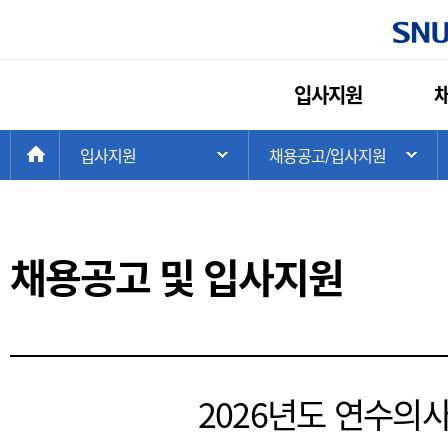
주
입사지원
메
뉴
현
>
>
HOME
입사지원
채용공고/입사지원
주 메뉴 목록 열기
하
재
위
치:
채용공고 및 입사지원
2026년도 연수의사