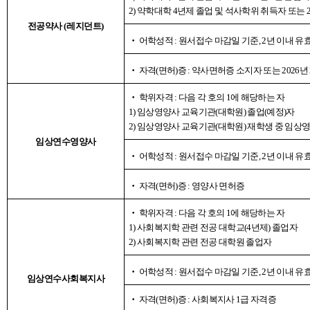
2)
약학대학
4
년제 졸업 및 석사학위 취득자 또는
전공약사
(
레지던트
)
‧
어학성적
:
원서접수 마감일 기준
, 2
년 이내 유
‧
자격
(
면허
)
증
:
약사면허증 소지자 또는
2026
년
‧
학위자격
:
다음 각 호의
1
에 해당하는 자
1)
임상영양사 교육기관
(
대학원
)
졸업
(
예정
)
자
2)
임상영양사 교육기관
(
대학원
)
재학생 중 임상
임상연수영양사
‧
어학성적
:
원서접수 마감일 기준
, 2
년 이내 유
‧
자격
(
면허
)
증
:
영양사 면허증
‧
학위자격
:
다음 각 호의
1
에 해당하는 자
1)
사회복지학 관련 전공 대학교
(4
년제
)
졸업자
2)
사회복지학 관련 전공 대학원 졸업자
‧
어학성적
:
원서접수 마감일 기준
, 2
년 이내 유
임상연수사회복지사
‧
자격
(
면허
)
증
:
사회복지사
1
급 자격증