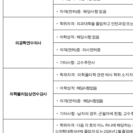
‧
자격
(
면허
)
증
:
해당사항 없음
‧
학위자격
:
의과대학을 졸업하고 인턴과정 또는
‧
어학성적
:
해당사항 없음
의공학연수의사
‧
자격
(
면허
)
증
:
의사면허증
‧
기타사항
:
교수추천서
‧
학위자격
:
의학물리학 관련 박사 학위 소지자
‧
어학성적
:
해당사항 없음
의학물리임상연수강사
‧
자격
(
면허
)
증
:
해당사항 없음
‧
기타사항
:
남자의 경우
,
군필자에 한함, 교수
‧
학위자격
:
다음 각 호의 어느 하나에 해당하는 
1)
약학대학
6
년제 졸업자 또는
2026
년
2
월 졸업