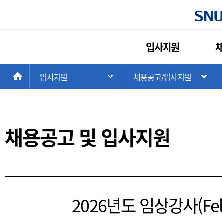
주
입사지원
메
뉴
현
>
>
HOME
입사지원
채용공고/입사지원
주 메뉴 목록 열기
하
재
위
치:
채용공고 및 입사지원
2026년도 임상강사(Fe