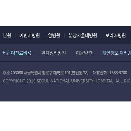
본원
어린이병원
암병원
분당서울대병원
보라매병원
비급여진료비용
환자권리장전
이용약관
개인정보 처리
주소 : 03080 서울특별시 종로구 대학로 101(연건동 28)
대표전화 :
1588-5700
COPYRIGHT 2010 SEOUL NATIONAL UNIVERSITY HOSPITAL. ALL RI