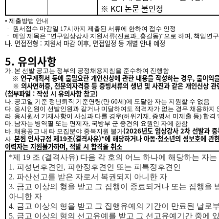
※ KCI 논문 불인정
▫ 제출방법 안내
ㆍ 원서접수 마감일 17시까지 제출된 서류에 한하여 접수 인정
ㆍ 메일 제목은 “연구임상강사 지원서류(진료과_홍길동)”으로 하며, 책임연구
나. 면접전형 : 지원서 마감 이후, 면접일정 등 개별 안내 예정
5. 유의사항
가. 본 선발 공고는 정부의 공정채용지침을 준수하여 진행함
※ 연구계획서 등에 불필요한 개인신상에 관한 내용을 작성하는 경우, 불이익을
※ 의사면허증, 전문의자격증 등 증빙서류의 생년 및 사진과 같은 개인신상 관
(첨부파일 : 작성 시 유의사항 참고)
나. 공고일 기준 정년퇴직 기준연령(만 60세)에 도달한 자는 지원할 수 없음
다. 응시인원이 선발인원과 같거나 미달하여도 적격자가 없는 경우 채용하지 
라. 응시원서 기재사항이 사실과 다를 경우(허위기재, 증명서 미제출 등) 합격
마. 남자는 병역필 또는 면제자, 국방부 군 중견의 요원인 자에 한함
(2026년도 임상강사 2차 선발과 
바. 채용공고 내 타 모집분야 중복지원 불가
본원 인사규정 제19조(결격사유)*에 해당하거나 아동·청소년의 성보호에 관한
사.
이력자는 지원불가하며, 적발 시 합격을 취소
*
제
19
조
(
결격사유
)
다음 각 호의 어느 하나에 해당하는 자는
1.
피성년후견인
,
피한정후견인 또는 피특정후견인
2.
파산선고를 받은 자로서 복권되지 아니한 자
3.
금고 이상의 형을 받고 그 집행이 종료되거나 또는 집행을 
아니한 자
4.
금고 이상의 형을 받고 그 집행유예의 기간이 만료된 날로
5.
금고 이상의 형의 선고유예를 받고 그 선고유예기간 중에 있