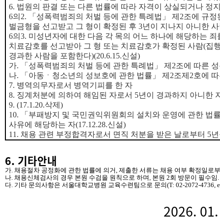
6.
법원의 판결 또는 다른 법률에 따라 자격이 상실되거나 정지
6
의
2.
「
성폭력범죄의 처벌 등에 관한 특례법
」
제
2
조에 규정
벌금형을 선고받고 그 형이 확정된 후
3
년이 지나지 아니한 
6
의
3.
미성년자에 대한 다음 각 목의 어느 하나에 해당하는 죄
치료감호를 선고받아 그 형 또는 치료감호가 확정된 사람
(
집행
경과한 사람을 포함한다
)(20.6.15.
신설
)
가
.
「
성폭력범죄의 처벌 등에 관한 특례법
」
제
2
조에 따른 
나
.
「
아동
ㆍ
청소년의 성보호에 관한 법률
」
제
2
조제
2
호에 따
7.
병역의무자로서 병역기피를 한 자
8.
징계처분에 의하여 해임된 자로서
5
년이 경과하지 아니한 
9. (17.1.20.
삭제
)
10.
「
부패방지 및 국민권익위원회의 설치와 운영에 관한 법
사유에 해당하는 자
(17.12.28.
신설
)
11.
채용 관련 부정합격자로서 면직 처분을 받은 날로부터
5
년
6. 기타안내
가. 채용절차 공정화에 관한 법률에 의거, 제출한 서류는 채용 여부 확정일로부
나. 채용신체검사의 경우 본원 수검을 원칙으로 하며, 본원 2회 방문이 필수임.
다. 기타 문의사항은 서울대학교병원 교육수련팀으로 문의(T: 02-2072-4736, email:
2026.
01
.