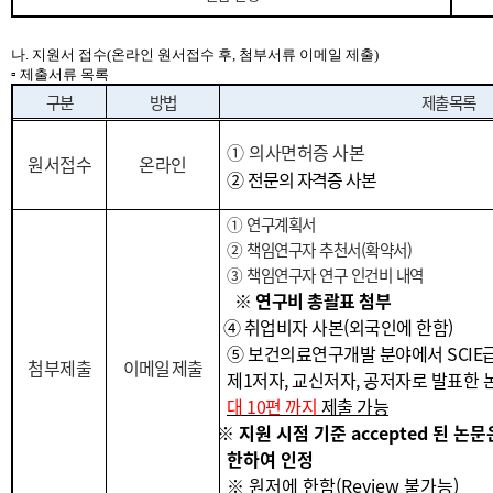
나. 지원서 접수(온라인 원서접수 후, 첨부서류 이메일 제출)
▫ 제출서류 목록
구분
방법
제출목록
①
의사면허증 사본
원서
접수
온라인
②
전문의 자격증 사본
① 연구계획서
② 책임연구자 추천서(확약서)
③ 책임연구자 연구 인건비 내역
※ 연구비 총괄표 첨부
④ 취업비자 사본(외국인에 한함)
⑤ 보건의료연구개발 분야에서 SCIE급(
첨부
제출
이메일 제출
제1저자, 교신저자, 공저자로 발표한 논
대 10편 까지
제출 가능
※ 지원 시점 기준 accepted 된 
한하여 인정
※ 원저에 한함(Review 불가능)