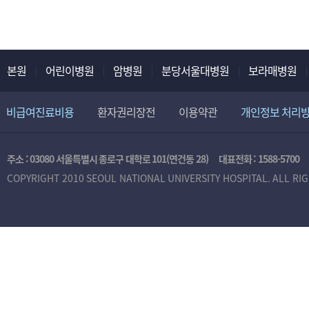
본원
어린이병원
암병원
분당서울대병원
보라매병원
비급여진료비용
환자권리장전
이용약관
개인정보 처리
주소 : 03080 서울특별시 종로구 대학로 101(연건동 28)
대표전화 :
1588-5700
COPYRIGHT 2010 SEOUL NATIONAL UNIVERSITY HOSPITAL. ALL RI