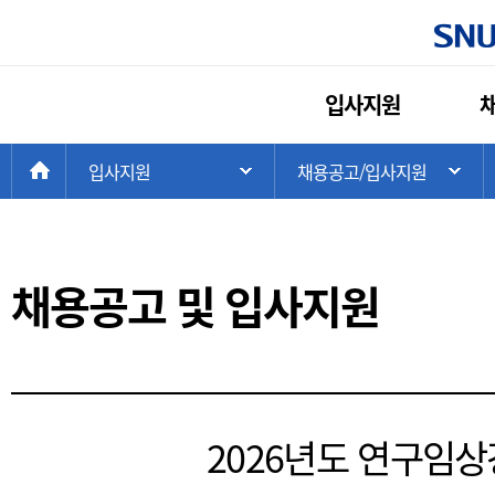
주
입사지원
메
뉴
현
>
>
HOME
입사지원
채용공고/입사지원
주 메뉴 목록 열기
하
재
위
치:
채용공고 및 입사지원
2026년도 연구임상