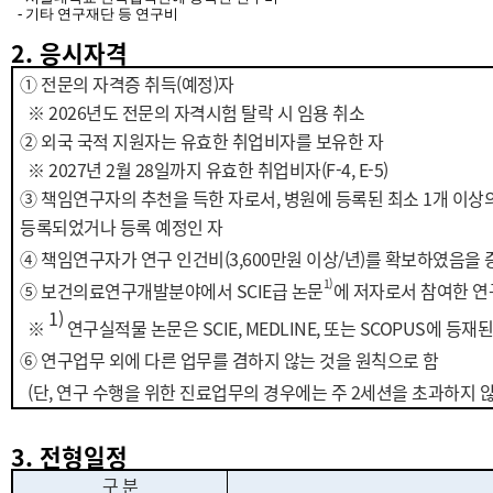
- 기타 연구재단 등 연구비
2. 응시자격
①
전문의 자격증 취득
(
예정
)
자
※ 2026년도
전문의 자격시험 탈락 시 임용 취소
②
외국 국적 지원자는 유효한 취업비자를 보유한 자
※ 2027년 2월 28일까지 유효한 취업비자(F-4, E-5)
③ 책임연구자의 추천을 득한 자로서, 병원에 등록된 최소 1개 이
등록되었거나
등록 예정인 자
④ 책임연구자가 연구 인건비(3,600만원 이상/년)를 확보하였음을 
1)
⑤ 보건의료연구개발분야에서 SCIE급 논문
에 저자로서 참여한 연
1)
※
연구실적물 논문은 SCIE, MEDLINE, 또는 SCOPUS에 
⑥ 연구업무 외에 다른 업무를 겸하지 않는 것을 원칙으로 함
(단, 연구 수행을 위한 진료업무의 경우에는 주 2세션을 초과하지 않
3. 전형일정
구 분